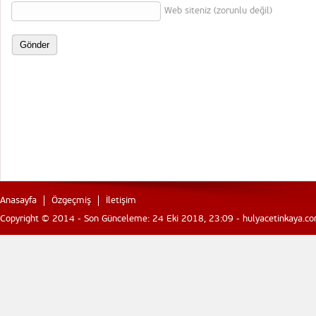
Web siteniz (zorunlu değil)
Anasayfa
Özgeçmiş
İletişim
Copyright © 2014 - Son Günceleme: 24 Eki 2018, 23:09 - hulyacetinkaya.com