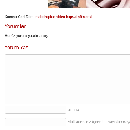
Konuya Geri Dön:
endoskopide video kapsul yöntemi
Yorumlar
Henüz yorum yapılmamış.
Yorum Yaz
İsminiz
Mail adresiniz (gerekli - yayınlanmay