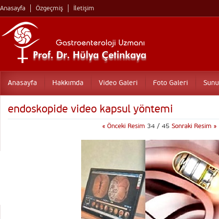
Anasayfa
Özgeçmiş
İletişim
Anasayfa
Hakkımda
Video Galeri
Foto Galeri
Sunu
endoskopide video kapsul yöntemi
« Önceki Resim
34 / 45
Sonraki Resim »