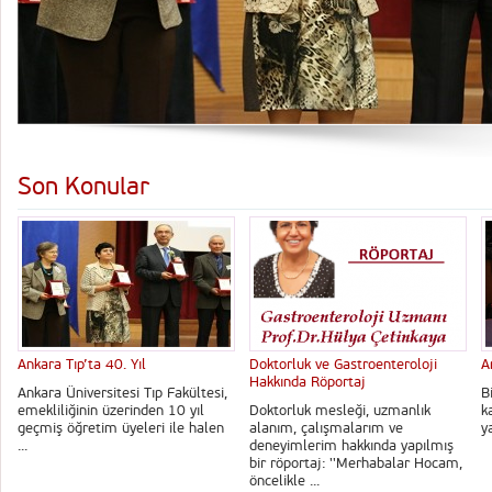
Son Konular
Ankara Tıp’ta 40. Yıl
Doktorluk ve Gastroenteroloji
A
Hakkında Röportaj
Ankara Üniversitesi Tıp Fakültesi,
B
emekliliğinin üzerinden 10 yıl
Doktorluk mesleği, uzmanlık
k
geçmiş öğretim üyeleri ile halen
alanım, çalışmalarım ve
y
...
deneyimlerim hakkında yapılmış
bir röportaj: ''Merhabalar Hocam,
öncelikle ...