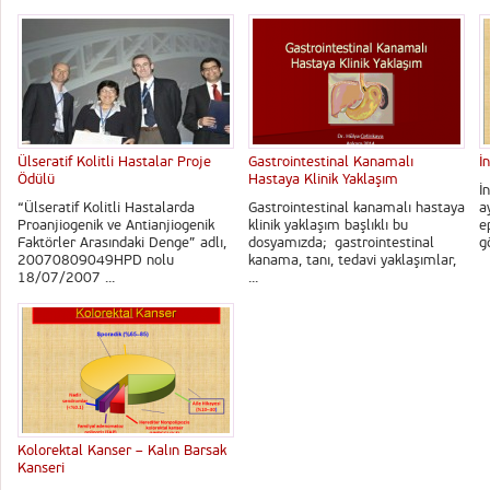
Ülseratif Kolitli Hastalar Proje
Gastrointestinal Kanamalı
İ
Ödülü
Hastaya Klinik Yaklaşım
I
“Ülseratif Kolitli Hastalarda
Gastrointestinal kanamalı hastaya
a
Proanjiogenik ve Antianjiogenik
klinik yaklaşım başlıklı bu
e
Faktörler Arasındaki Denge” adlı,
dosyamızda; gastrointestinal
g
20070809049HPD nolu
kanama, tanı, tedavi yaklaşımlar,
18/07/2007 ...
...
Kolorektal Kanser – Kalın Barsak
Kanseri