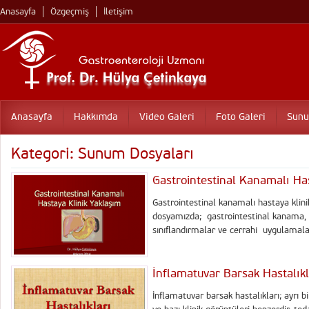
Anasayfa
Özgeçmiş
İletişim
Anasayfa
Hakkımda
Video Galeri
Foto Galeri
Sunu
Kategori: Sunum Dosyaları
Gastrointestinal Kanamalı Ha
Gastrointestinal kanamalı hastaya klini
dosyamızda; gastrointestinal kanama, t
sınıflandırmalar ve cerrahi uygulamala
İnflamatuvar Barsak Hastalıkl
İnflamatuvar barsak hastalıkları; ayrı bi