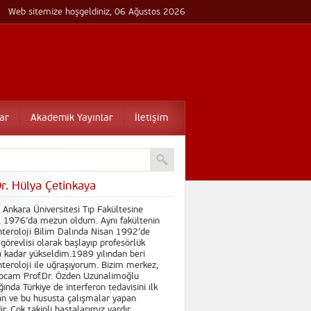
Web sitemize hoşgeldiniz, 06 Ağustos 2026
ar
Akademik Yayınlar
İletişim
Dr. Hülya Çetinkaya
Ankara Üniversitesi Tıp Fakültesine
, 1976’da mezun oldum. Aynı fakültenin
teroloji Bilim Dalında Nisan 1992’de
görevlisi olarak başlayıp profesörlük
 kadar yükseldim.1989 yılından beri
teroloji ile uğraşıyorum. Bizim merkez,
hocam Prof.Dr. Özden Uzunalimoğlu
ğında Türkiye de interferon tedavisini ilk
n ve bu hususta çalışmalar yapan
r. Çok takipli hastalarımız vardır.