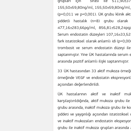
grupları için sırası ile 511,90±37
155,50±59,80ng/ml, 155,50±59,80ng/ml, 10
(p=0,011 ve p=0,001). ÜK grubu klinik akti
şiddetli hastalık (n=8) grubu olarak
477,16±283,66pg/ml, 856,81±528,24pg/ml o
Serum endostatin düzeyleri 107,16±33,5
fark istatistiksel olarak anlamlı idi (p=0,
trombosit ve serum endostatin düzeyi ile p
saptanmıştır. Yine ÜK hastalarında serum 
arasında pozitif anlamlı ilişki saptanmıştır.
33 ÜK hastasından 33 aktif mukoza örneği
örneğinde VEGF ve endostatin ekspresyonl
açısından değerlendirildi.
ÜK hastalarının aktif ve inaktif mu
karşılaştırıldığında, aktif mukoza grubu i
grubu arasında, inaktif mukoza grubu ile 
şiddeti ve yaygınlığı açısından istatistikse
ve inaktif mukozaları endostatin ekspesyonl
grubu ile inaktif mukoza grupları arasında