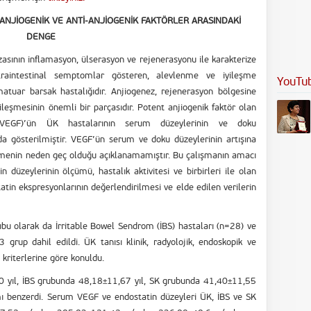
-ANJİOGENİK VE ANTİ-ANJİOGENİK FAKTÖRLER ARASINDAKİ
DENGE
zasının inflamasyon, ülserasyon ve rejenerasyonu ile karakterize
kstraintestinal semptomlar gösteren, alevlenme ve iyileşme
YouTu
lamatuar barsak hastalığıdır. Anjiogenez, rejenerasyon bölgesine
ileşmesinin önemli bir parçasıdır. Potent anjiogenik faktör olan
(VEGF)’ün ÜK hastalarının serum düzeylerinin ve doku
arda gösterilmiştir. VEGF’ün serum ve doku düzeylerinin artışına
eşmenin neden geç olduğu açıklanamamıştır. Bu çalışmanın amacı
üzeylerinin ölçümü, hastalık aktivitesi ve birbirleri ile olan
atin ekspresyonlarının değerlendirilmesi ve elde edilen verilerin
bu olarak da İrritable Bowel Sendrom (İBS) hastaları (n=28) ve
 grup dahil edildi. ÜK tanısı klinik, radyolojik, endoskopik ve
I kriterlerine göre konuldu.
 yıl, İBS grubunda 48,18±11,67 yıl, SK grubunda 41,40±11,55
ılımı benzerdi. Serum VEGF ve endostatin düzeyleri ÜK, İBS ve SK