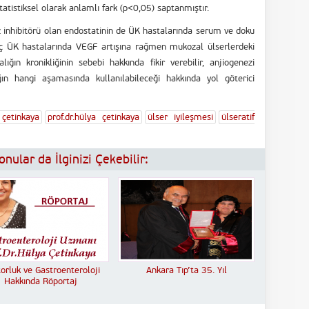
tatistiksel olarak anlamlı fark (p<0,05) saptanmıştır.
 inhibitörü olan endostatinin de ÜK hastalarında serum ve doku
onuç ÜK hastalarında VEGF artışına rağmen mukozal ülserlerdeki
ğın kronikliğinin sebebi hakkında fikir verebilir, anjiogenezi
ğın hangi aşamasında kullanılabileceği hakkında yol göterici
çetinkaya
prof.dr.hülya çetinkaya
ülser iyileşmesi
ülseratif
nular da İlginizi Çekebilir:
orluk ve Gastroenteroloji
Ankara Tıp’ta 35. Yıl
Hakkında Röportaj