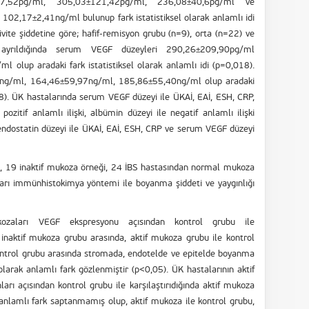
7,52pg/ml, 305,03±121,42pg/ml, 236,08±40,6pg/ml ve
2,17±2,41ng/ml bulunup fark istatistiksel olarak anlamlı idi
vite şiddetine göre; hafif-remisyon grubu (n=9), orta (n=22) ve
 ayrıldığında serum VEGF düzeyleri 290,26±209,90pg/ml
lup aradaki fark istatistiksel olarak anlamlı idi (p=0,018).
2ng/ml, 164,46±59,97ng/ml, 185,86±55,40ng/ml olup aradaki
008). ÜK hastalarında serum VEGF düzeyi ile ÜKAİ, EAİ, ESH, CRP,
ozitif anlamlı ilişki, albümin düzeyi ile negatif anlamlı ilişki
endostatin düzeyi ile ÜKAİ, EAİ, ESH, CRP ve serum VEGF düzeyi
, 19 inaktif mukoza örneği, 24 İBS hastasından normal mukoza
arı immünhistokimya yöntemi ile boyanma şiddeti ve yaygınlığı
kozaları VEGF ekspresyonu açısından kontrol grubu ile
le inaktif mukoza grubu arasında, aktif mukoza grubu ile kontrol
kontrol grubu arasında stromada, endotelde ve epitelde boyanma
l olarak anlamlı fark gözlenmiştir (p<0,05). ÜK hastalarının aktif
arı açısından kontrol grubu ile karşılaştırıdığında aktif mukoza
 anlamlı fark saptanmamış olup, aktif mukoza ile kontrol grubu,