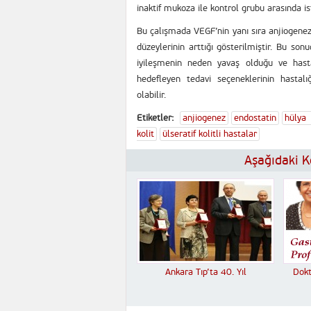
inaktif mukoza ile kontrol grubu arasında is
Bu çalışmada VEGF’nin yanı sıra anjiogenez
düzeylerinin arttığı gösterilmiştir. Bu s
iyileşmenin neden yavaş olduğu ve hastalı
hedefleyen tedavi seçeneklerinin hastalı
olabilir.
Etiketler:
anjiogenez
endostatin
hülya 
kolit
ülseratif kolitli hastalar
Aşağıdaki Ko
Ankara Tıp’ta 40. Yıl
Dokt