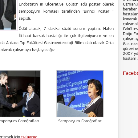
Endostatin in Ulcerative Colitis’ adlı poster olarak
Uzmanlığ
beraber 
sempozyum komitesi tarafından ‘Birinci Poster ‘
hastalar
seçildi.
konarak 
çalışmal
Ödül alarak, 7 dakika sözlü sunum yaptım. Halen
Fakültes
Doğu End
İltihabi barsak hastalığı ile çok ilgileniyorum ve en
çalışma
nda Ankara Tıp Fakültesi Gastroenteroloji Bilim dalı olarak Orta
Gastroen
görevin
 olarak çalışmaya başlayacağız.
2007 yıl
hastamla
Faceb
mpozyum Fotoğrafları
Sempozyum Fotoğrafları
erişmek için
tıklayınız.