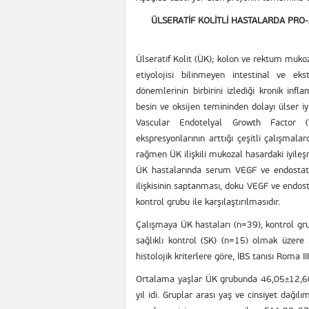
ÜLSERATİF KOLİTLİ HASTALARDA PRO
Ülseratif Kolit (ÜK); kolon ve rektum muko
etiyolojisi bilinmeyen intestinal ve e
dönemlerinin birbirini izlediği kronik inf
besin ve oksijen temininden dolayı ülser iy
Vascular Endotelyal Growth Factor 
ekspresyonlarının arttığı çeşitli çalışmal
rağmen ÜK ilişkili mukozal hasardaki iyil
ÜK hastalarında serum VEGF ve endostatin d
ilişkisinin saptanması, doku VEGF ve endost
kontrol grubu ile karşılaştırılmasıdır.
Çalışmaya ÜK hastaları (n=39), kontrol gru
sağlıklı kontrol (SK) (n=15) olmak üzere 3
histolojik kriterlere göre, İBS tanısı Roma II
Ortalama yaşlar ÜK grubunda 46,05±12,60
yıl idi. Gruplar arası yaş ve cinsiyet dağ