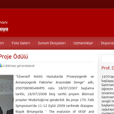
eri
Foto Galeri
Sunum Dosyaları
Uzmanlıklar
Duyurul
 Proje Ödülü
3.899 kez görüntülendi
Prof. 
“Ülseratif Kolitli Hastalarda Proanjiogenik ve
1970’de 
başlayıp
Antianjiogenik Faktörler Arasındaki Denge” adlı,
Gastroen
20070809049HPD nolu 18/07/2007 başlama
öğretim 
ünvanına
tarihli, 18/07/2008 bitiş tarihli projem Bilimsel
Gastroen
projeler Müdürlüğü’ne gönderildi. Bu proje 170. Falk
sevgili 
başkanlı
Symposium’da 11-12 Eylül 2009 tarihinde Glasgow-
uygulaya
Büyük Britanya’da ‘ The evalution of VEGF and
merkezdi