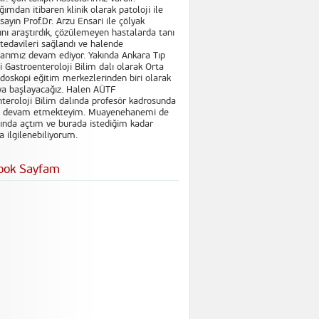
ımdan itibaren klinik olarak patoloji ile
sayın Prof.Dr. Arzu Ensari ile çölyak
ını araştırdık, çözülemeyen hastalarda tanı
tedavileri sağlandı ve halende
arımız devam ediyor. Yakında Ankara Tıp
i Gastroenteroloji Bilim dalı olarak Orta
oskopi eğitim merkezlerinden biri olarak
ya başlayacağız. Halen AÜTF
teroloji Bilim dalında profesör kadrosunda
e devam etmekteyim. Muayenehanemi de
ında açtım ve burada istediğim kadar
 ilgilenebiliyorum.
ook Sayfam