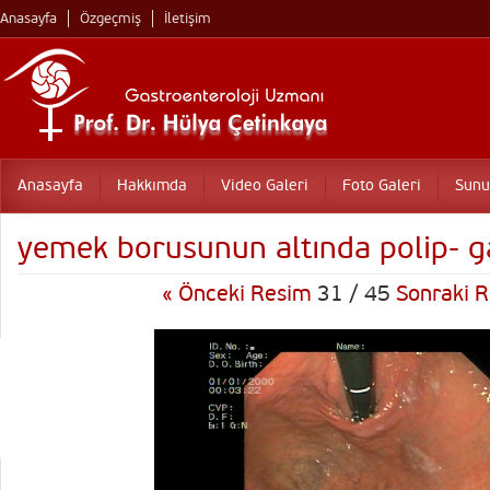
Anasayfa
Özgeçmiş
İletişim
Anasayfa
Hakkımda
Video Galeri
Foto Galeri
Sunu
yemek borusunun altında polip- g
« Önceki Resim
31 / 45
Sonraki R