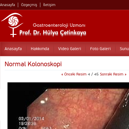
Anasayfa
Özgeçmiş
İletişim
Anasayfa
Hakkımda
Video Galeri
Foto Galeri
Sunu
Normal Kolonoskopi
« Önceki Resim
4 / 45
Sonraki Resim »