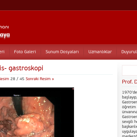
eri
Foto Galeri
Sunum Dosyaları
Uzmanlıklar
Duyurul
is- gastroskopi
 Resim
28 / 45
Sonraki Resim »
Prof. 
1970’de 
başlayıp
Gastroen
öğretim 
ünvanına
Gastroen
sevgili 
başkanlı
uygulaya
merkezdi