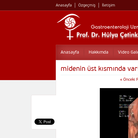
Anasayfa
Özgeçmiş
İletişim
Anasayfa
Hakkımda
Video Gal
midenin üst kısmında var
« Önceki