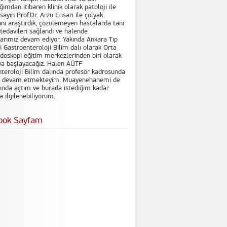
ımdan itibaren klinik olarak patoloji ile
sayın Prof.Dr. Arzu Ensari ile çölyak
ını araştırdık, çözülemeyen hastalarda tanı
tedavileri sağlandı ve halende
arımız devam ediyor. Yakında Ankara Tıp
i Gastroenteroloji Bilim dalı olarak Orta
oskopi eğitim merkezlerinden biri olarak
ya başlayacağız. Halen AÜTF
teroloji Bilim dalında profesör kadrosunda
e devam etmekteyim. Muayenehanemi de
ında açtım ve burada istediğim kadar
 ilgilenebiliyorum.
ook Sayfam