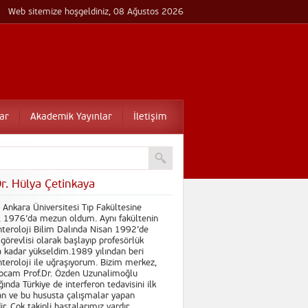
Web sitemize hoşgeldiniz, 08 Ağustos 2026
ar
Akademik Yayınlar
İletişim
Dr. Hülya Çetinkaya
Ankara Üniversitesi Tıp Fakültesine
, 1976’da mezun oldum. Aynı fakültenin
teroloji Bilim Dalında Nisan 1992’de
görevlisi olarak başlayıp profesörlük
 kadar yükseldim.1989 yılından beri
teroloji ile uğraşıyorum. Bizim merkez,
hocam Prof.Dr. Özden Uzunalimoğlu
ğında Türkiye de interferon tedavisini ilk
n ve bu hususta çalışmalar yapan
r. Çok takipli hastalarımız vardır.