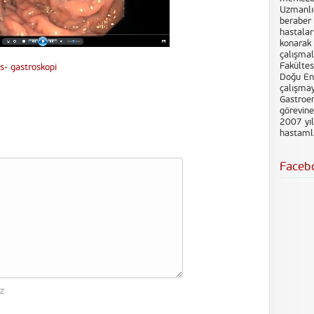
Uzmanlığ
beraber 
hastalar
konarak 
çalışmal
Fakültes
s- gastroskopi
Doğu End
çalışma
Gastroen
görevin
2007 yıl
hastamla
Faceb
iz