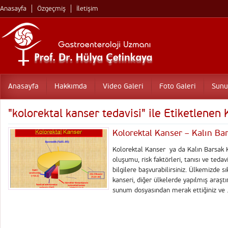
Anasayfa
Özgeçmiş
İletişim
Anasayfa
Hakkımda
Video Galeri
Foto Galeri
Sunu
"kolorektal kanser tedavisi" ile Etiketlenen
Kolorektal Kanser – Kalın Ba
Kolorektal Kanser ya da Kalın Barsak Ka
oluşumu, risk faktörleri, tanısı ve ted
bilgilere başvurabilirsiniz. Ülkemizde sı
kanseri, diğer ülkelerde yapılmış araştı
sunum dosyasından merak ettiğiniz ve .